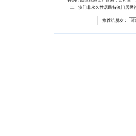
特别行政区旅游证》赴港，如符合一
二、澳门非永久性居民持澳门居民往
推荐给朋友：