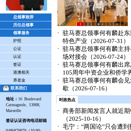
总领事致辞
1
2
3
4
5
6
7
历任总领事
驻马赛总领事何有麟赴东
领事服务
特色产业
（2026-07-31）
护照
驻马赛总领事何有麟主持
公证
场对接会
（2026-07-24）
认证
驻马赛总领事何有麟出席
签证
105周年中资企业和侨学
港澳相关
驻马赛总领事何有麟会见
养老金
歇
（2026-07-16）
联系我们
地址：
16 Boulevard
时政热点
Carmagnole, 13008,
商务部新闻发言人就近期
Marseille
（2025-10-16）
签证认证咨询电话邮箱
毛宁：“两国论”只会遭
0486879879（10:00-