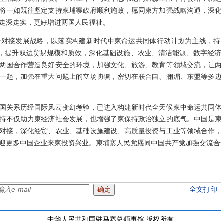
将一如既往坚定支持柬埔寨政府顺利施政，愿同柬方加强战略沟通，深
走深走实，更好增进两国人民福祉。
对接发展战略，以落实构建新时代中柬命运共同体行动计划为主线，持
建设，提升双边贸易规模和质效，深化基础设施、农业、清洁能源、数字经
两国合作营造良好安全的环境，加强文化、旅游、教育等领域交流，让
一起，加强在重大问题上的立场协调，密切在联合国、澜湄、东盟等多
国关系历经国际风云变幻考验，已进入构建新时代全天候柬中命运共同
持不仅助力柬经济社会发展，也增强了柬保持政治独立的底气。中国是
对接，深化经贸、农业、基础设施建设、高质量投资与工业等领域合作
迎更多中国企业来柬投资兴业。柬埔寨人民党愿同中国共产党加强交流合
全文打印
中华人民共和国驻马赛总领事馆 版权所有