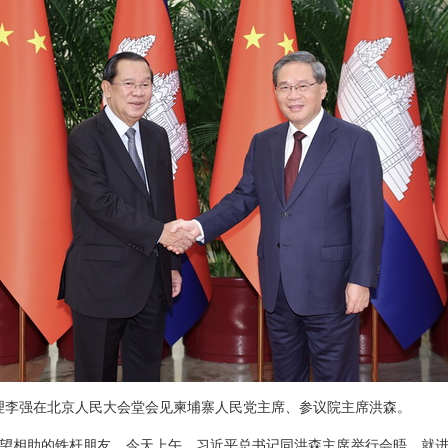
院总理李强在北京人民大会堂会见柬埔寨人民党主席、参议院主席洪森。
望相助的铁杆朋友。今天上午，习近平总书记同洪森主席举行会晤，就