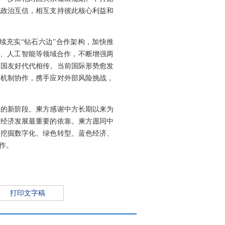
化政治互信，相互支持彼此核心利益和
续充实“钻石六边”合作架构，加快推
济、人工智能等领域合作，不断增强两
两国友好代代相传。当前国际形势愈发
边机制协作，携手应对外部风险挑战，
体的新阶段。柬方感谢中方长期以来为
柬经济发展最重要的依靠。柬方愿同中
，挖掘数字化、绿色转型、蓝色经济、
作。
打印文字稿