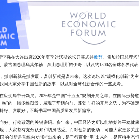
总理李强在大连出席2026年夏季达沃斯论坛开幕式并
致辞
。孟加拉国总理塔
、蒙古国总理乌其尔勒、黑山总理斯帕伊奇，以及约1800名全球各界代表
，抓创新就是抓发展，谋创新就是谋未来。这次论坛以“规模化创新”为
我同大家分享中国创新的故事，以及对全球创新合作的一些思考。
济在应变局中开新局。2026年是中国“十五五”规划开局之年。在国际形
、融”的一幅多维图景，展现了坚韧向前、蓬勃向好的开局之势，为不确
持好、发展好，不断书写中国高质量发展新篇章。
向好、行稳致远的关键密码。多年来，中国经济之所以能够始终平稳健
境，大家都有充分认知和切身感受。而对创新的驱动，可能大家更多关
国的创新是苦练内功“拼”出来的，是千行百业“用”出来的，是厚植生态“