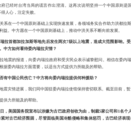
政府已经对台湾当局的谎言作出澄清。这再次说明坚持一个中国原则是国
不得人心，注定失败。
关系在一个中国原则基础上实现快速发展，各领域务实合作助力洪都拉
利益。中方愿在一个中国原则基础上，推动中洪关系不断向前发展。
瑞拉首都加拉加斯等地先后发生两次7级以上地震，造成大范围影响。
。中方如何看待委内瑞拉灾情？
拉地震的报道，向委内瑞拉政府和受灾民众表示诚挚慰问。相信在委内
根据委内瑞拉方面需要，以适当方式提供力所能及的帮助。
否有中国公民伤亡？中方将向委内瑞拉提供何种援助？
地震灾情进展，我们同中国驻委内瑞拉使馆保持密切联系。截至目前，暂
提供力所能及的帮助。
3日，美国国务院宣布以涉嫌为古巴政府创收为由，制裁5家公司和1名个
加紧对古巴经济围困，尽管面临美国冷酷侵略和集体惩罚，古巴经济表现