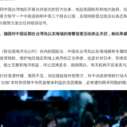
同中国台湾地区开展任何形式的官方往来，包括美国联邦和地方政府。
美方恪守一个中国原则和中美三个联合公报，兑现特朗普总统涉台表态
”分裂势力发出任何错误信号。
、德国对中国近期在台湾岛以东海域的海警巡查活动表达关切，称此举
《联合国海洋法公约》在内的国际法，中国在台湾岛以东海域拥有专属
使管辖权、维护地区稳定和海上秩序的正当举措，也是针对日本、菲律
、领土完整和海洋权益，停止混淆是非、颠倒黑白。有关机构不应发表与
行径装聋作哑、视而不见，却拉拢贴靠外部势力，对中央政府维权行动大
“台独”本性和背叛中华民族整体利益的丑恶嘴脸，必将遭到两岸同胞的唾