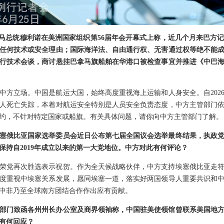
拿马总统穆利诺在美洲国家组织第56届年会开幕式上称，近几个月来巴方
任何技术或安全理由；国际海洋法、自由通行权、无害通过权等绝不能
行技术会谈，商讨悬挂巴拿马旗船舶在华港口被检查事宜并推进《中巴
中方立场。中国是航运大国，始终高度重视海上运输和人身安全。自202
人死亡失踪，本着对航运安全特别是人员安全负责态度，中方主管部门
约，不针对特定国家或船旗。有关具体问题，请你向中方主管部门了解。
塞俄比亚国家选举委员会近日公布第七届全国议会选举最终结果，执政
，保持自2019年成立以来的第一大党地位。中方对此有何评论？
荣党再次胜选表示祝贺。作为全天候战略伙伴，中方支持埃塞俄比亚走
度重视中埃塞关系发展，愿同埃塞一道，落实好两国领导人重要共识和
中非乃至全球南方团结合作作出应有贡献。
部门致函各州州长办公室及商界领袖称，中国驻美使领馆曾联系美国地
有何回应？